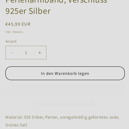
925er Silber
Normaler
€45,99 EUR
Preis
Inkl. Steuern.
Anzahl
Anzahl
Verringere
Erhöhe
die
die
Menge
Menge
für
für
In den Warenkorb legen
Neuartiges
Neuartiges
chinesisches
chinesisches
Design:
Design:
Perlenarmband,
Perlenarmband,
Verschluss
Verschluss
925er
925er
Silber
Silber
Material: 925 Silber, Perlen, unregelmäßig geformtes Jade,
Grünes Seil